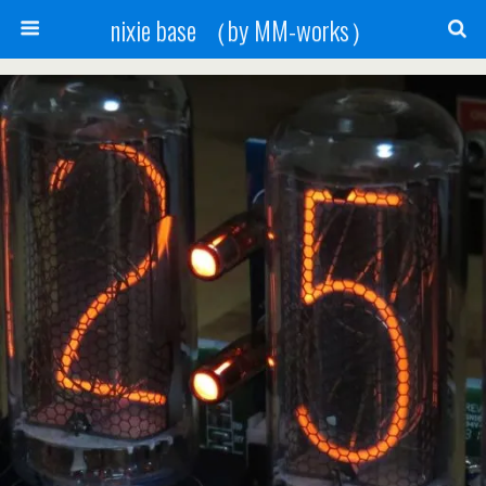
nixie base （by MM-works）