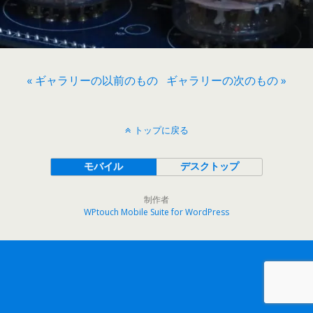
« ギャラリーの以前のもの
ギャラリーの次のもの »
トップに戻る
モバイル
デスクトップ
制作者
WPtouch Mobile Suite for WordPress