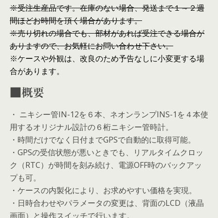
※受注生産品です。在庫のない場合、発送まで１～２週
間ほどお時間を頂く場合があります。
※売り切れの場合でも、部材があれば受注できる場合が
ありますので、お気軽にお問い合わせ下さい。
※ケースや外観は、改良のため予告なしに小変更する場
合があります。
■概要
・ ニキシー管IN-12を６本、ネオンランプINS-1を４本使
用するオリジナル設計の６桁ニキシー管時計。
・時間だけでなく日付までGPSで自動的に取得可能。
・GPSの受信状態が悪いときでも、リアルタイムクロッ
ク（RTC）が時間を刻み続け、電源OFF時のバックアッ
プも可。
・ケースの内製化により、お求めやすい価格を実現。
・日時合わせやパラメータの変更は、背面のLCD（液晶
画面）と操作スイッチで行います。