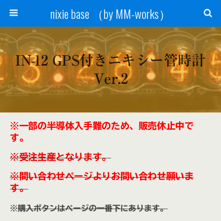
nixie base （by MM-works）
IN-12 GPS付きニキシー管時計
Ver.2
※一部の半導体入手難のため、販売休止中で
す。
※受注生産となります。
※問い合わせページよりお問い合わせ願いま
す。
※
購入ボタンはページの一番下にあります。