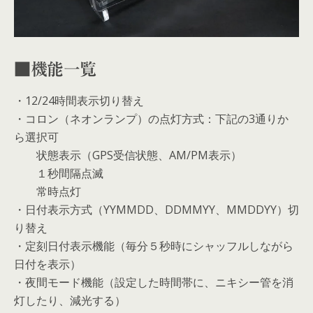
■機能一覧
・12/24時間表示切り替え
・コロン（ネオンランプ）の点灯方式：下記の3通りか
ら選択可
状態表示（GPS受信状態、AM/PM表示）
１秒間隔点滅
常時点灯
・日付表示方式（YYMMDD、DDMMYY、MMDDYY）切
り替え
・定刻日付表示機能（毎分５秒時にシャッフルしながら
日付を表示）
・夜間モード機能（設定した時間帯に、ニキシー管を消
灯したり、減光する）