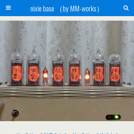
nixie base （by MM-works）