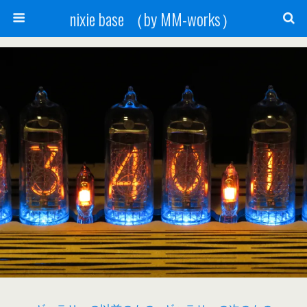
nixie base （by MM-works）