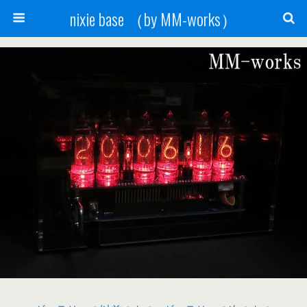
nixie base （by MM-works）