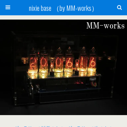
nixie base （by MM-works）